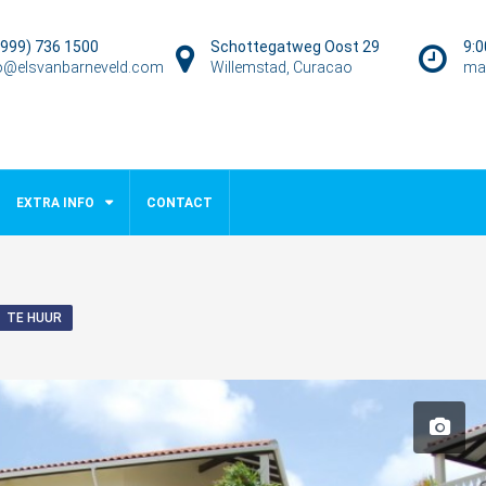
999) 736 1500
Schottegatweg Oost 29
9:0
o@elsvanbarneveld.com
Willemstad, Curacao
ma
EXTRA INFO
CONTACT
TE HUUR