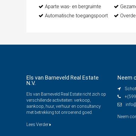
Aparte was- en bergruimte
Gezame
Automatische toegangspoort
Overde
Els van Barneveld Real Estate
Neem c
N.V.
Schot
Els van Barneveld Real Estate richt zich op
+(599
verschillende activiteiten: verkoop,
info
aankoop, huur, verhuur en consultancy
met betrekking tot onroerend goed.
Neem con
Lees Verder