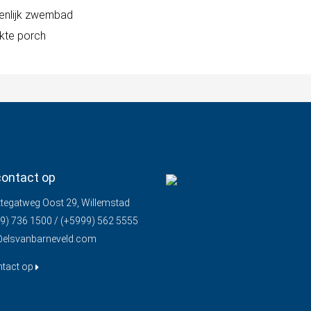
nlijk zwembad
kte porch
ontact op
tegatweg Oost 29, Willemstad
9) 736 1500 / (+5999) 562 5555
@elsvanbarneveld.com
tact op