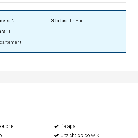
mers:
2
Status:
Te Huur
rs:
1
partement
douche
Palapa
ll
Uitzicht op de wijk