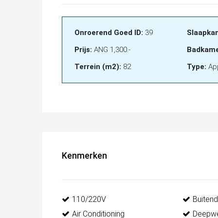
Onroerend Goed ID:
39
Slaapka
Prijs:
ANG 1,300.-
Badkame
Terrein (m2):
82
Type:
Ap
Kenmerken
110/220V
Buiten
Air Conditioning
Deepwe