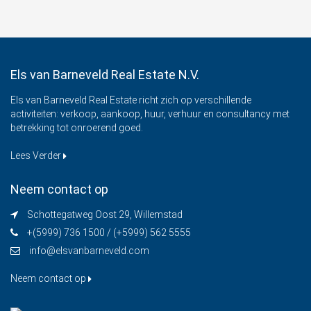
Els van Barneveld Real Estate N.V.
Els van Barneveld Real Estate richt zich op verschillende
activiteiten: verkoop, aankoop, huur, verhuur en consultancy met
betrekking tot onroerend goed.
Lees Verder
Neem contact op
Schottegatweg Oost 29, Willemstad
+(5999) 736 1500 / (+5999) 562 5555
info@elsvanbarneveld.com
Neem contact op