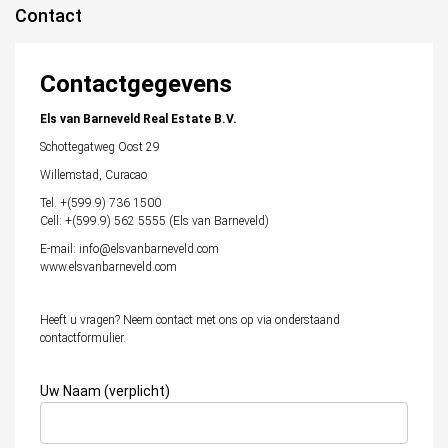
Contact
Contactgegevens
Els van Barneveld Real Estate B.V.
Schottegatweg Oost 29
Willemstad, Curacao
Tel. +(599.9) 736 1500
Cell: +(599.9) 562 5555 (Els van Barneveld)
E-mail: info@elsvanbarneveld.com
www.elsvanbarneveld.com
Heeft u vragen? Neem contact met ons op via onderstaand
contactformulier.
Uw Naam (verplicht)