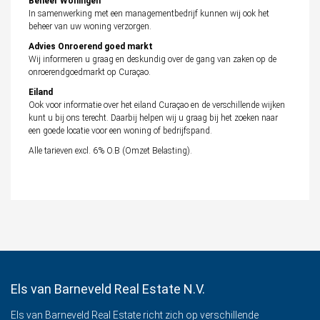
Beheer Woningen
In samenwerking met een managementbedrijf kunnen wij ook het
beheer van uw woning verzorgen.
Advies Onroerend goed markt
Wij informeren u graag en deskundig over de gang van zaken op de
onroerendgoedmarkt op Curaçao.
Eiland
Ook voor informatie over het eiland Curaçao en de verschillende wijken
kunt u bij ons terecht. Daarbij helpen wij u graag bij het zoeken naar
een goede locatie voor een woning of bedrijfspand.
Alle tarieven excl. 6% O.B (Omzet Belasting).
Els van Barneveld Real Estate N.V.
Els van Barneveld Real Estate richt zich op verschillende