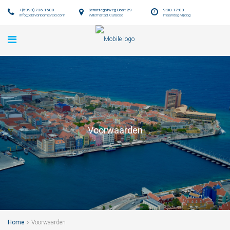
+(5999) 736 1500
Schottegatweg Oost 29
9:00-17:00
info@elsvanbarneveld.com
Willemstad, Curacao
maandag-vrijdag
Voorwaarden
Home
Voorwaarden