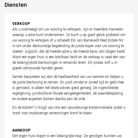
Diensten
VERKOOP
Als u overweegt om uw woning te verkopen, zijn er meerdere manieren
waarop u actie kunt ondernemen. Zo kunt u op goed geluk proberen om
uw woning te verkopen of u schakelt Els van Barneveld Real Estate NV
in om onder deskundige begeleiding de juiste koper voor uw woning te
zoeken. Logisch, dat de tweede optie u de meeste kans van slagen biedt.
Want een eigen huis is een kostbaar bezit en de verkoop is vaak één van
de belangrijkste beslissingen in iemands leven. Dit proces wilt u in
goede vertrouwde handen geven.
Samen bespreken wij dan de haalbaarheid van uw wensen en helpen u
de juiste beslissing te nemen. En juist omdat er zoveel tijd en geld mee
is gemoeid, is alleen het beste advies goed genoeg. De ingewikkelde
regelgeving, juridische en fiscale aangelegenheden, de waardebepaling
en andere aspecten komen daarbij aan de orde.
En de kosten? U krijgt van ons een nauwkeurige kostenindicatie zodat u
nooit voor onplezierige verrassingen komt te staan.
AANKOOP
Een eigen huis kopen is een belangrijke stap. De gevolgen kunnen uw