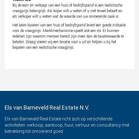
Bij de aan- en verkoop van een huis of bedrijfspand is een realistische
vraagprijs belangrijk. Als koper wilt u weten of u niet teveel betaalt en
als verkoper wilt u weten wat de waarde van uw onroerende zaak is.
Het laten taxeren van een huis of bedrijfspand levert een goede indicatie
voor de vraagprijs. Marktmechanisme speelt ook een rol. Er kunnen
redenen zijn waarom mensen bereid zijn meer dan de taxatiewaarde te
betalen. Graag voeren wij een taxatie voor u uit en helpen u bij het
bepalen van een realistische vraagprijs.
Els van Barneveld Real Estate N.V.
Els van Barneveld Real Estate richt zich op verschillende
activiteiten: verkoop, aankoop, huur, verhuur en consultancy met
betrekking tot onroerend goed.