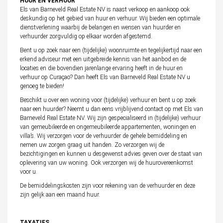
HUUR EN VERHUUR
Els van Barneveld Real Estate NV is naast verkoop en aankoop ook
deskundig op het gebied van huur en verhuur. Wij bieden een optimale
dienstverlening waarbij de belangen en wensen van huurder en
verhuurder zorgvuldig op elkaar worden afgestemd.
Bent u op zoek naar een (tijdelijke) woonruimte en tegelijkertijd naar een
erkend adviseur met een uitgebreide kennis van het aanbod en de
locaties en die bovendien jarenlange ervaring heeft in de huur en
verhuur op Curaçao? Dan heeft Els van Barneveld Real Estate NV u
genoeg te bieden!
Beschikt u over een woning voor (tijdelijke) verhuur en bent u op zoek
naar een huurder? Neemt u dan eens vrijblijvend contact op met Els van
Barneveld Real Estate NV. Wij zijn gespecialiseerd in (tijdelijke) verhuur
van gemeubileerde en ongemeubileerde appartementen, woningen en
villa’s. Wij verzorgen voor de verhuurder de gehele bemiddeling en
nemen uw zorgen graag uit handen. Zo verzorgen wij de
bezichtigingen en kunnen u desgewenst advies geven over de staat van
oplevering van uw woning. Ook verzorgen wij de huurovereenkomst
voor u.
De bemiddelingskosten zijn voor rekening van de verhuurder en deze
zijn gelijk aan een maand huur.
TAXATIES