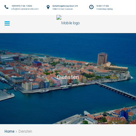
+(5999) 736 1500
Schottegatweg Oost 29
9:00-17:00
info@elsvanbarneveld.com
Willemstad, Curacao
maandag-vrijdag
Diensten
Home
Diensten