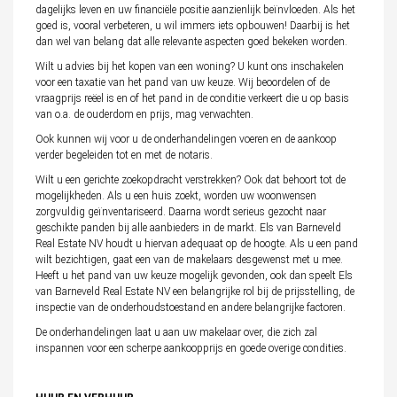
dagelijks leven en uw financiële positie aanzienlijk beïnvloeden. Als het
goed is, vooral verbeteren, u wil immers iets opbouwen! Daarbij is het
dan wel van belang dat alle relevante aspecten goed bekeken worden.
Wilt u advies bij het kopen van een woning? U kunt ons inschakelen
voor een taxatie van het pand van uw keuze. Wij beoordelen of de
vraagprijs reëel is en of het pand in de conditie verkeert die u op basis
van o.a. de ouderdom en prijs, mag verwachten.
Ook kunnen wij voor u de onderhandelingen voeren en de aankoop
verder begeleiden tot en met de notaris.
Wilt u een gerichte zoekopdracht verstrekken? Ook dat behoort tot de
mogelijkheden. Als u een huis zoekt, worden uw woonwensen
zorgvuldig geïnventariseerd. Daarna wordt serieus gezocht naar
geschikte panden bij alle aanbieders in de markt. Els van Barneveld
Real Estate NV houdt u hiervan adequaat op de hoogte. Als u een pand
wilt bezichtigen, gaat een van de makelaars desgewenst met u mee.
Heeft u het pand van uw keuze mogelijk gevonden, ook dan speelt Els
van Barneveld Real Estate NV een belangrijke rol bij de prijsstelling, de
inspectie van de onderhoudstoestand en andere belangrijke factoren.
De onderhandelingen laat u aan uw makelaar over, die zich zal
inspannen voor een scherpe aankoopprijs en goede overige condities.