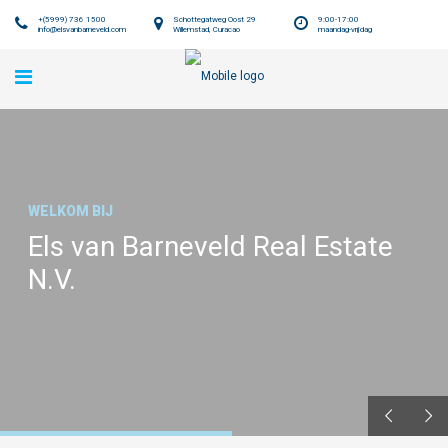
+(5999) 736 1500
Schottegatweg Oost 29
9:00-17:00
info@elsvanbarneveld.com
Willemstad, Curacao
maandag-vrijdag
WELKOM BIJ
Els van Barneveld Real Estate
N.V.