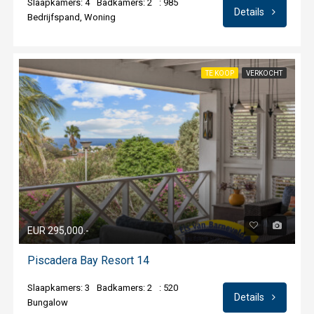
Slaapkamers: 4
Badkamers: 2
: 985
Details
Bedrijfspand, Woning
TE KOOP
VERKOCHT
EUR 295,000.-
Piscadera Bay Resort 14
Slaapkamers: 3
Badkamers: 2
: 520
Details
Bungalow