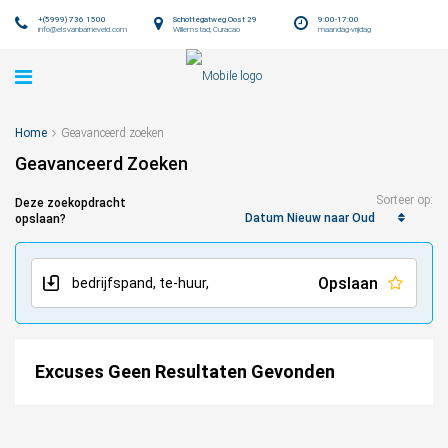
+(5999) 736 1500
Schottegatweg Oost 29
9:00-17:00
info@elsvanbarneveld.com
Willemstad, Curacao
maandag-vrijdag
Home
Geavanceerd zoeken
Geavanceerd Zoeken
Sorteer op:
Deze zoekopdracht
Datum Nieuw naar Oud
opslaan?
Opslaan
Excuses Geen Resultaten Gevonden